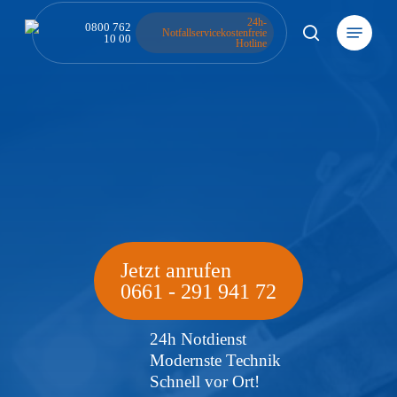
Skip
24h-
Menu
0800 762
Notfallservice
kostenfreie
to
10 00
search
Hotline
main
content
Jetzt anrufen
0661 - 291 941 72
24h Notdienst
Modernste Technik
Schnell vor Ort!