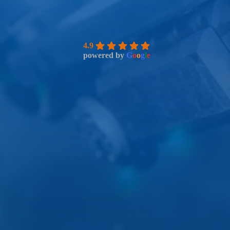
4.9
powered by
G
o
o
g
l
e