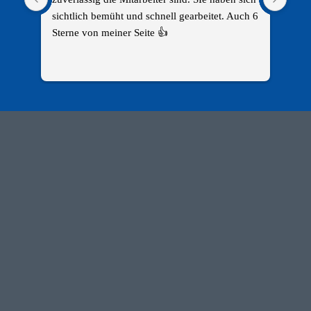
sichtlich bemüht und schnell gearbeitet. Auch 6 
freu
Sterne von meiner Seite 👍
Türp
beka
Mita
und 
und 
Ein 