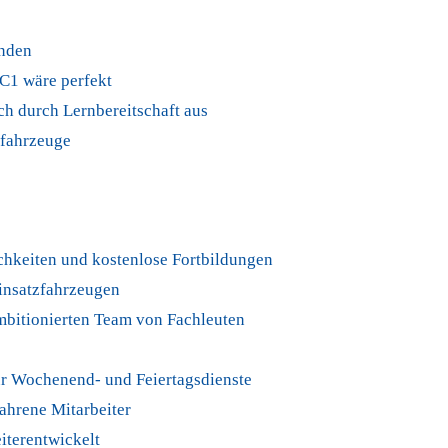
unden
 C1 wäre perfekt
ch durch Lernbereitschaft aus
zfahrzeuge
ichkeiten und kostenlose Fortbildungen
insatzfahrzeugen
mbitionierten Team von Fachleuten
für Wochenend- und Feiertagsdienste
ahrene Mitarbeiter
eiterentwickelt