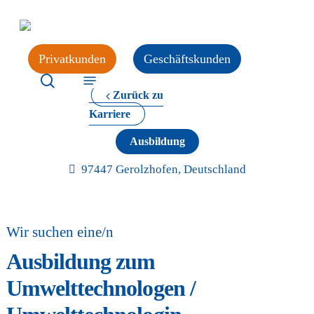
Skip
to
main
Privatkunden
Geschäftskunden
content
search
Menu
Zurück zu
Karriere
Ausbildung
97447 Gerolzhofen, Deutschland
Wir suchen eine/n
Ausbildung zum
Umwelttechnologen /